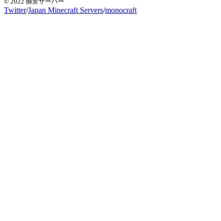
© 2022 御景サーバー
Twitter
/
Japan Minecraft Servers
/
monocraft